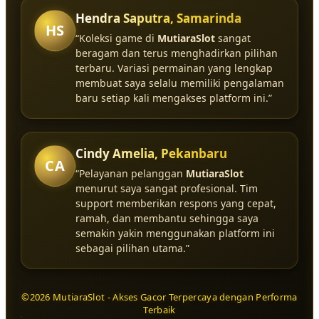
Hendra Saputra, Samarinda
HS
“Koleksi game di
MutiaraSlot
sangat
beragam dan terus menghadirkan pilihan
terbaru. Variasi permainan yang lengkap
membuat saya selalu memiliki pengalaman
baru setiap kali mengakses platform ini.”
Cindy Amelia, Pekanbaru
CA
“Pelayanan pelanggan
MutiaraSlot
menurut saya sangat profesional. Tim
support memberikan respons yang cepat,
ramah, dan membantu sehingga saya
semakin yakin menggunakan platform ini
sebagai pilihan utama.”
©2026 MutiaraSlot - Akses Gacor Terpercaya dengan Performa
Terbaik