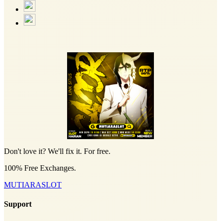
Don't love it? We'll fix it. For free.
100% Free Exchanges.
MUTIARASLOT
Support