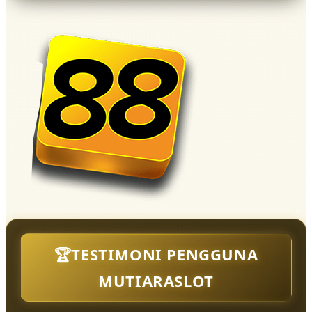
🏆TESTIMONI PENGGUNA
MUTIARASLOT