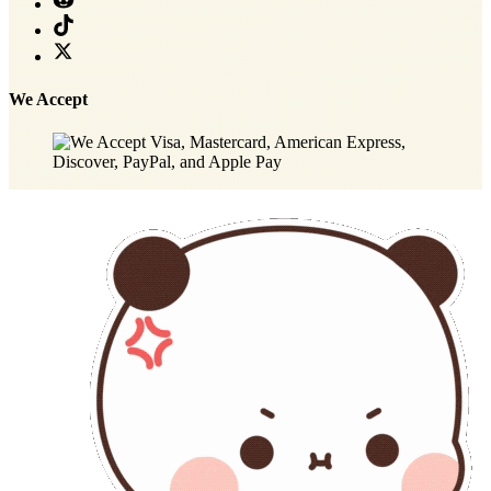
We Accept