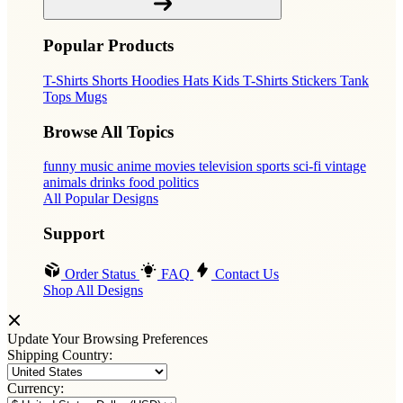
Popular Products
T-Shirts
Shorts
Hoodies
Hats
Kids T-Shirts
Stickers
Tank
Tops
Mugs
Browse All Topics
funny
music
anime
movies
television
sports
sci-fi
vintage
animals
drinks
food
politics
All Popular Designs
Support
Order Status
FAQ
Contact Us
Shop All Designs
Update Your Browsing Preferences
Shipping Country:
Currency: