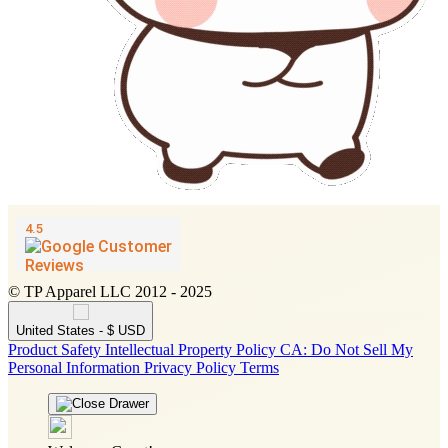
© TP Apparel LLC 2012 - 2025
United States - $ USD
Product Safety
Intellectual Property Policy
CA: Do Not Sell My
Personal Information
Privacy Policy
Terms