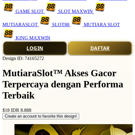
GAME SLOT
SLOT MAXWIN
MUTIARASLOT
SLOT88
MUTIARA SLOT
KING MAXWIN
LOGIN
DAFTAR
Design ID: 74165272
MutiaraSlot™ Akses Gacor
Terpercaya dengan Performa
Terbaik
$18
IDR 8.888
Create an account to favorite this design!